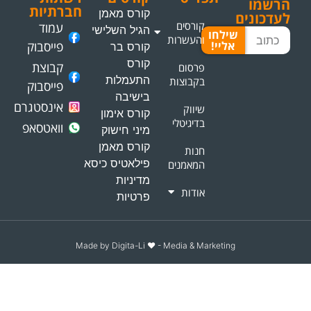
הרשמו
חברתיות
קורס מאמן
לעדכונים
קורסים
עמוד
הגיל השלישי
שילחו
והעשרות
אליי!
פייסבוק
קורס בר
קורס
קבוצת
פרסום
התעמלות
בקבוצות
פייסבוק
בישיבה
אינסטגרם
שיווק
קורס אימון
בדיגיטלי
וואטסאפ
מיני חישוק
קורס מאמן
חנות
פילאטיס כיסא
המאמנים
מדיניות
אודות
פרטיות
Made by Digita-Li ♥️ - Media & Marketing