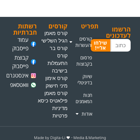
תפריט
קורסים
רשתות
הרשמו
חברתיות
קורס מאמן
לעדכונים
קורסים
עמוד
הגיל השלישי
שילחו
והעשרות
אליי!
פייסבוק
קורס בר
קורס
קבוצת
פרסום
התעמלות
בקבוצות
פייסבוק
בישיבה
אינסטגרם
שיווק
קורס אימון
בדיגיטלי
וואטסאפ
מיני חישוק
קורס מאמן
חנות
פילאטיס כיסא
המאמנים
מדיניות
אודות
פרטיות
Made by Digita-Li ♥️ - Media & Marketing